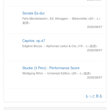
Sonate Es-dur
Felix Mendelssohn ; Ed. Allroggen. -- Bärenreiter, c20--. c.<
楽譜>
2026/08/07
Caprice, op.47
Edgène Bozza. -- Alphonse Leduc & Cie, c19--. c.<楽譜>
2026/08/07
Stucke (3 Perc) : Performance Score
Wolfgang Rihm. -- Universal Edition, c20--. c.<楽譜>
2026/08/07
もっと見る