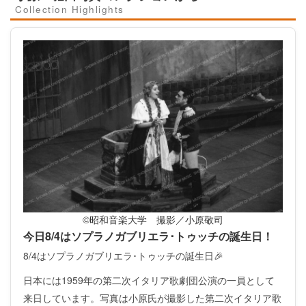
Collection Highlights
©昭和音楽大学 撮影／小原敬司
今日8/4はソプラノガブリエラ･トゥッチの誕生日！
8/4はソプラノガブリエラ･トゥッチの誕生日🎉
日本には1959年の第二次イタリア歌劇団公演の一員として
来日しています。写真は小原氏が撮影した第二次イタリア歌