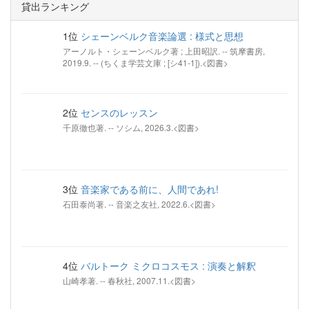
貸出ランキング
1位
シェーンベルク音楽論選 : 様式と思想
アーノルト・シェーンベルク著 ; 上田昭訳. -- 筑摩書房,
2019.9. -- (ちくま学芸文庫 ; [シ41-1]).<図書>
2位
センスのレッスン
千原徹也著. -- ソシム, 2026.3.<図書>
3位
音楽家である前に、人間であれ!
石田泰尚著. -- 音楽之友社, 2022.6.<図書>
4位
バルトーク ミクロコスモス : 演奏と解釈
山崎孝著. -- 春秋社, 2007.11.<図書>