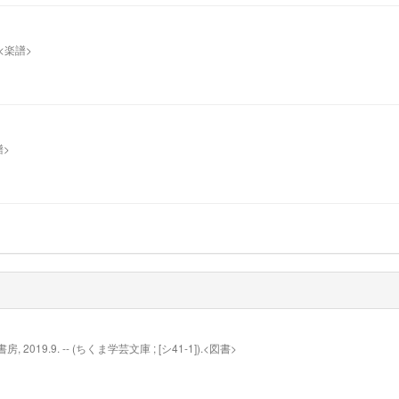
 c.<楽譜>
譜>
019.9. -- (ちくま学芸文庫 ; [シ41-1]).<図書>