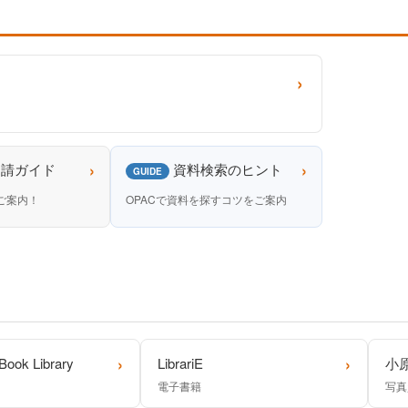
›
›
›
申請ガイド
資料検索のヒント
GUIDE
ご案内！
OPACで資料を探すコツをご案内
›
›
Book Library
LibrariE
小
電子書籍
写真