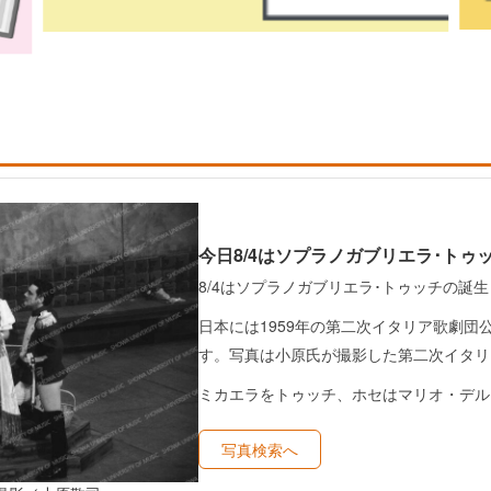
今日8/4はソプラノガブリエラ･トゥ
8/4はソプラノガブリエラ･トゥッチの誕生
日本には1959年の第二次イタリア歌劇団
す。写真は小原氏が撮影した第二次イタリ
ミカエラをトゥッチ、ホセはマリオ・デル
写真検索へ