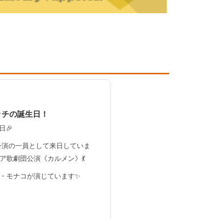
ッチの誕生日！
日🎉
公演の一員として来日していま
ア歌劇団公演《カルメン》💃
・モナコが演じています✨