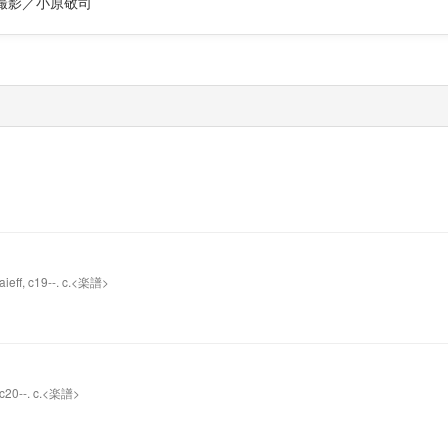
撮影／小原敬司
aieff, c19--. c.<楽譜>
, c20--. c.<楽譜>