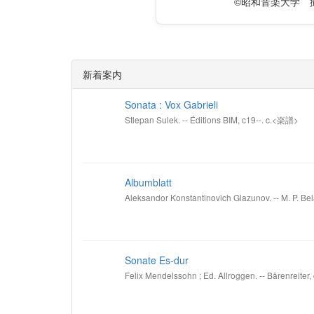
©昭和音楽大学 
新着案内
Sonata : Vox Gabrieli
Stlepan Sulek. -- Éditions BIM, c19--. c.<楽譜>
Albumblatt
Aleksandor Konstantinovich Glazunov. -- M. P. Bel
Sonate Es-dur
Felix Mendelssohn ; Ed. Allroggen. -- Bärenreiter