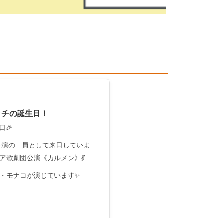
ッチの誕生日！
日🎉
公演の一員として来日していま
ア歌劇団公演《カルメン》💃
・モナコが演じています✨