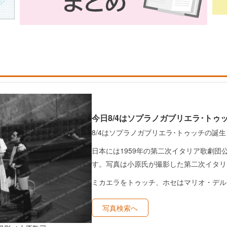
今日8/4はソプラノガブリエラ･トゥ
8/4はソプラノガブリエラ･トゥッチの誕生
日本には1959年の第二次イタリア歌劇団
す。写真は小原氏が撮影した第二次イタリ
ミカエラをトゥッチ、ホセはマリオ・デル
写真検索へ