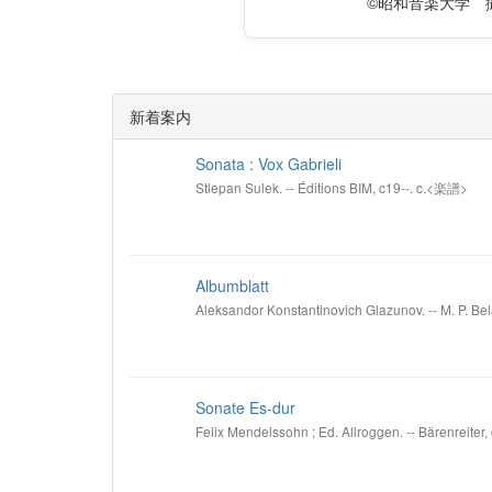
©昭和音楽大学 
新着案内
Sonata : Vox Gabrieli
Stlepan Sulek. -- Éditions BIM, c19--. c.<楽譜>
Albumblatt
Aleksandor Konstantinovich Glazunov. -- M. P. Bel
Sonate Es-dur
Felix Mendelssohn ; Ed. Allroggen. -- Bärenreiter