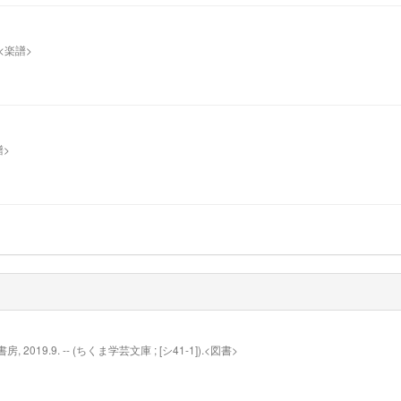
 c.<楽譜>
譜>
019.9. -- (ちくま学芸文庫 ; [シ41-1]).<図書>