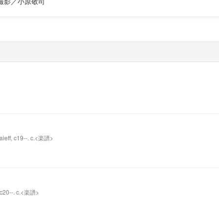
撮影／小原敬司
aieff, c19--. c.<楽譜>
, c20--. c.<楽譜>