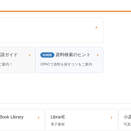
›
›
›
申請ガイド
資料検索のヒント
GUIDE
ご案内！
OPACで資料を探すコツをご案内
›
›
Book Library
LibrariE
小
電子書籍
写真