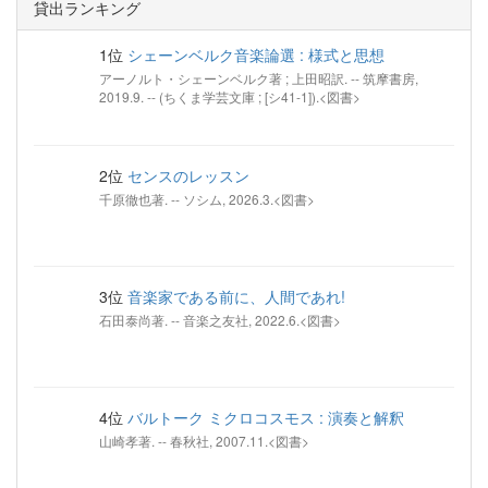
貸出ランキング
1位
シェーンベルク音楽論選 : 様式と思想
アーノルト・シェーンベルク著 ; 上田昭訳. -- 筑摩書房,
2019.9. -- (ちくま学芸文庫 ; [シ41-1]).<図書>
2位
センスのレッスン
千原徹也著. -- ソシム, 2026.3.<図書>
3位
音楽家である前に、人間であれ!
石田泰尚著. -- 音楽之友社, 2022.6.<図書>
4位
バルトーク ミクロコスモス : 演奏と解釈
山崎孝著. -- 春秋社, 2007.11.<図書>