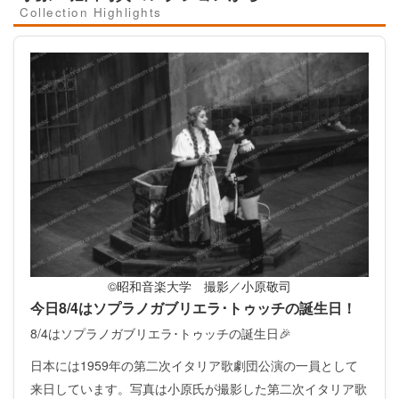
Collection Highlights
©昭和音楽大学 撮影／小原敬司
今日8/4はソプラノガブリエラ･トゥッチの誕生日！
8/4はソプラノガブリエラ･トゥッチの誕生日🎉
日本には1959年の第二次イタリア歌劇団公演の一員として
来日しています。写真は小原氏が撮影した第二次イタリア歌