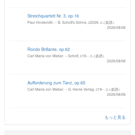
Streichquartett Nr. 3, op.16
Paul Hindemith. -- B. Schott's Söhne, c2026. c.<楽譜>
2026/08/06
Rondo Brillante, op.62
Carl Maria von Weber. -- Schott, c19--. c.<楽譜>
2026/08/06
Aufforderung zum Tanz, op.65
Carl Maria von Weber. -- G. Henle Verlag, c19--. c.<楽譜>
2026/08/06
もっと見る