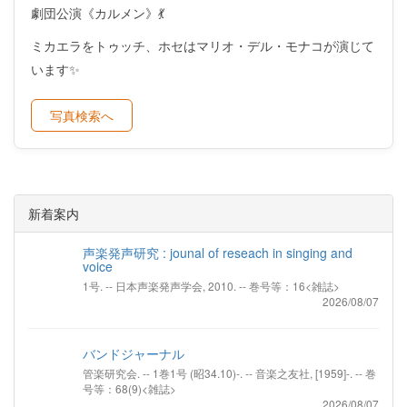
劇団公演《カルメン》💃
ミカエラをトゥッチ、ホセはマリオ・デル・モナコが演じて
います✨
写真検索へ
新着案内
声楽発声研究 : jounal of reseach in singing and
voice
1号. -- 日本声楽発声学会, 2010. -- 巻号等：16<雑誌>
2026/08/07
バンドジャーナル
管楽研究会. -- 1巻1号 (昭34.10)-. -- 音楽之友社, [1959]-. -- 巻
号等：68(9)<雑誌>
2026/08/07