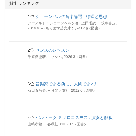
貸出ランキング
1位
シェーンベルク音楽論選 : 様式と思想
アーノルト・シェーンベルク著 ; 上田昭訳. -- 筑摩書房,
2019.9. -- (ちくま学芸文庫 ; [シ41-1]).<図書>
2位
センスのレッスン
千原徹也著. -- ソシム, 2026.3.<図書>
3位
音楽家である前に、人間であれ!
石田泰尚著. -- 音楽之友社, 2022.6.<図書>
4位
バルトーク ミクロコスモス : 演奏と解釈
山崎孝著. -- 春秋社, 2007.11.<図書>