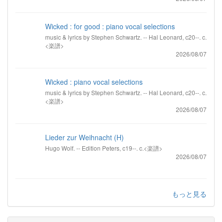
Wicked : for good : piano vocal selections
music & lyrics by Stephen Schwartz. -- Hal Leonard, c20--. c.
<楽譜>
2026/08/07
Wicked : piano vocal selections
music & lyrics by Stephen Schwartz. -- Hal Leonard, c20--. c.
<楽譜>
2026/08/07
Lieder zur Weihnacht (H)
Hugo Wolf. -- Edition Peters, c19--. c.<楽譜>
2026/08/07
もっと見る