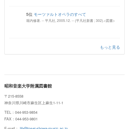
5位
モーツァルトオペラのすべて
堀内修著. -- 平凡社, 2005.12. -- (平凡社新書 ; 302).<図書>
もっと見る
昭和音楽大学附属図書館
〒215-8558
神奈川県川崎市麻生区上麻生1-11-1
TEL：044-953-9854
FAX：044-953-9801
E-mail：
lib@tosei-showa-music.ac.jp