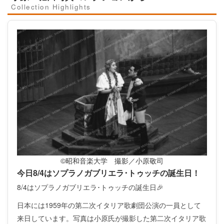
Collection Highlights
©昭和音楽大学 撮影／小原敬司
今日8/4はソプラノガブリエラ･トゥッチの誕生日！
8/4はソプラノガブリエラ･トゥッチの誕生日🎉
日本には1959年の第二次イタリア歌劇団公演の一員として
来日しています。写真は小原氏が撮影した第二次イタリア歌