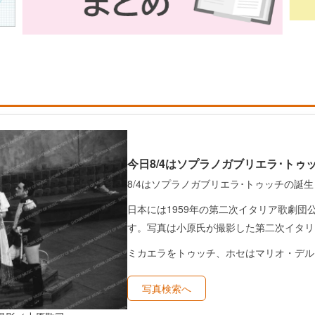
今日8/4はソプラノガブリエラ･トゥ
8/4はソプラノガブリエラ･トゥッチの誕生
日本には1959年の第二次イタリア歌劇団
す。写真は小原氏が撮影した第二次イタリ
ミカエラをトゥッチ、ホセはマリオ・デル
写真検索へ