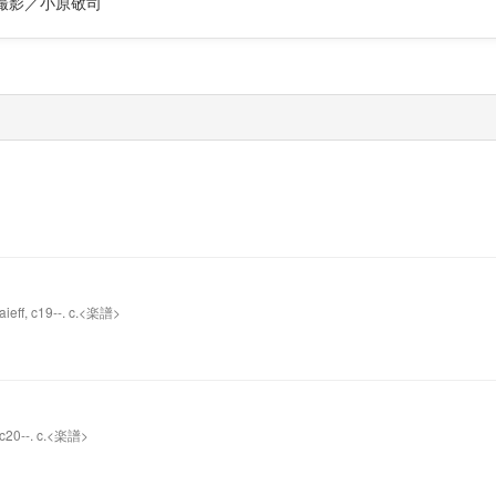
撮影／小原敬司
aieff, c19--. c.<楽譜>
, c20--. c.<楽譜>