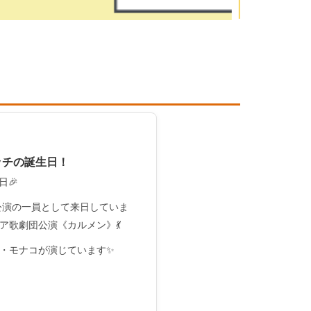
ッチの誕生日！
日🎉
公演の一員として来日していま
ア歌劇団公演《カルメン》💃
・モナコが演じています✨