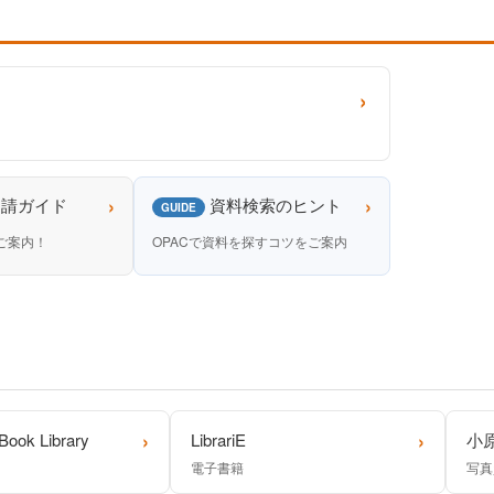
›
›
›
申請ガイド
資料検索のヒント
GUIDE
ご案内！
OPACで資料を探すコツをご案内
›
›
Book Library
LibrariE
小
電子書籍
写真