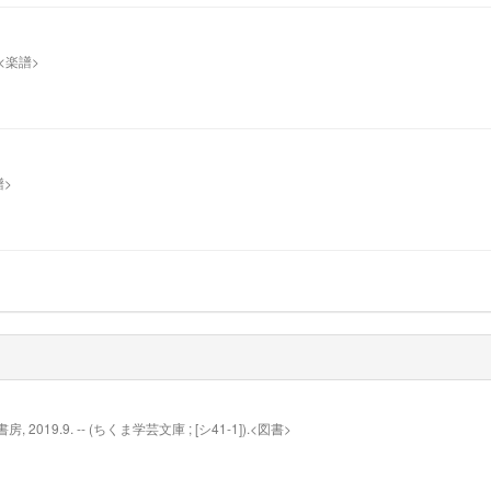
 c.<楽譜>
譜>
019.9. -- (ちくま学芸文庫 ; [シ41-1]).<図書>