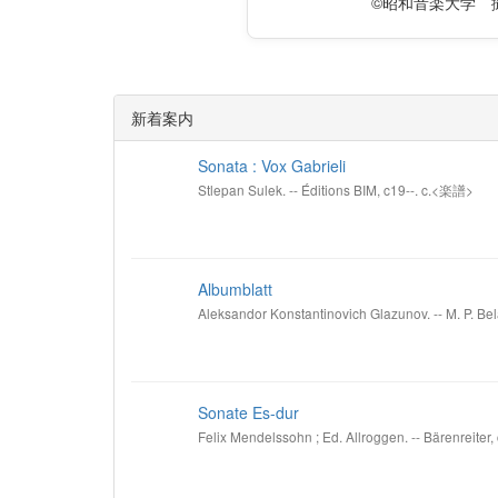
©昭和音楽大学 
新着案内
Sonata : Vox Gabrieli
Stlepan Sulek. -- Éditions BIM, c19--. c.<楽譜>
Albumblatt
Aleksandor Konstantinovich Glazunov. -- M. P. Bel
Sonate Es-dur
Felix Mendelssohn ; Ed. Allroggen. -- Bärenreiter