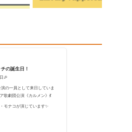
ッチの誕生日！
日🎉
公演の一員として来日していま
ア歌劇団公演《カルメン》💃
・モナコが演じています✨