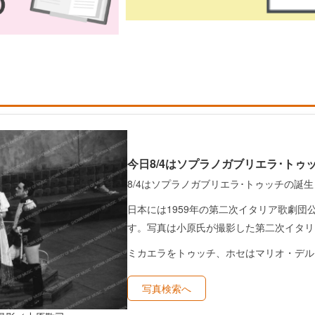
今日8/4はソプラノガブリエラ･トゥ
8/4はソプラノガブリエラ･トゥッチの誕生
日本には1959年の第二次イタリア歌劇団
す。写真は小原氏が撮影した第二次イタリ
ミカエラをトゥッチ、ホセはマリオ・デル
写真検索へ