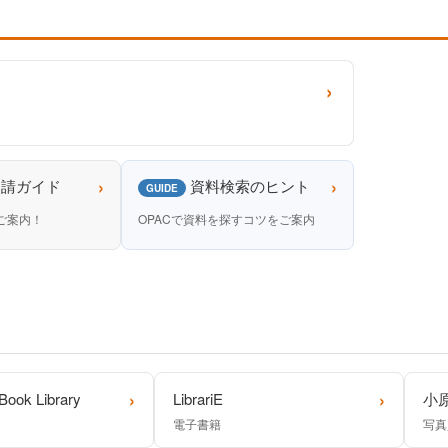
›
›
›
申請ガイド
資料検索のヒント
GUIDE
ご案内！
OPACで資料を探すコツをご案内
›
›
Book Library
LibrariE
小
電子書籍
写真