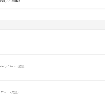
撮影／小原敬司
aieff, c19--. c.<楽譜>
, c20--. c.<楽譜>