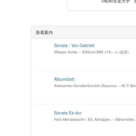
©昭和音楽大学 
新着案内
Sonata : Vox Gabrieli
Stlepan Sulek. -- Éditions BIM, c19--. c.<楽譜>
Albumblatt
Aleksandor Konstantinovich Glazunov. -- M. P. Bel
Sonate Es-dur
Felix Mendelssohn ; Ed. Allroggen. -- Bärenreiter