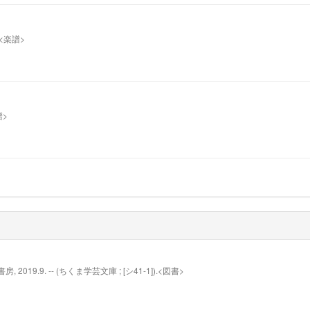
 c.<楽譜>
譜>
019.9. -- (ちくま学芸文庫 ; [シ41-1]).<図書>